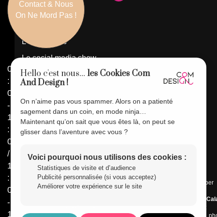
Contact & Nous
Navigation
On Ne Mord Pas !
La Com'pagnie
L'atelier Web
Le social media show
09
Hello c'est nous...
les Cookies Com
Côté référencement
:
And Design !
Nos pépites
00
On n’aime pas vous spammer. Alors on a patienté
-
Agence de communication Fréjus
sagement dans un coin, en mode ninja…
12
Nous joindre
Maintenant qu’on sait que vous êtes là, on peut se
:
glisser dans l’aventure avec vous ?
24 rue du fond campion
00
62123 HABARCQ (
Arras
)
/
Voici pourquoi nous utilisons des cookies :
14h
+33(0)9 62 58 44 65
Statistiques de visite et d’audience
hello@comanddesign.com
:
Publicité personnalisée (si vous acceptez)
Vous cherchez une
agence de communication à Arras
pour développer
Améliorer votre expérience sur le site
00
votre visibilité en ligne ?
Com And Design accompagne les entreprises locales dans le
Pas-de-Cal
-
(62)
et les
Hauts-de-France
avec des solutions créatives et adaptées :
18h
création de site internet, référencement SEO, community management, ph