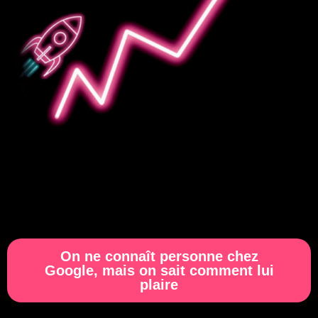
On ne connaît personne chez
Google, mais on sait comment lui
plaire