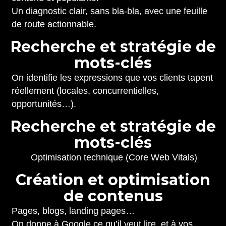
Un diagnostic clair, sans bla-bla, avec une feuille
de route actionnable.
R
e
c
h
e
r
c
h
e
e
t
s
t
r
a
t
é
g
i
e
d
e
m
o
t
s
-
c
l
é
s
On identifie les expressions que vos clients tapent
réellement (locales, concurrentielles,
opportunités…).
R
e
c
h
e
r
c
h
e
e
t
s
t
r
a
t
é
g
i
e
d
e
m
o
t
s
-
c
l
é
s
Optimisation technique (Core Web Vitals)
C
r
é
a
t
i
o
n
e
t
o
p
t
i
m
i
s
a
t
i
o
n
d
e
c
o
n
t
e
n
u
s
Pages, blogs, landing pages…
On donne à Google ce qu’il veut lire, et à vos