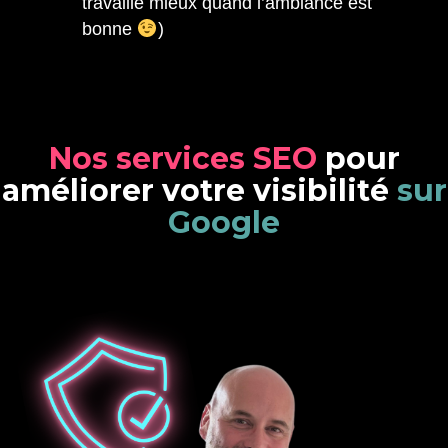
travaille mieux quand l’ambiance est
bonne
)
N
o
s
s
e
r
v
i
c
e
s
S
E
O
p
o
u
r
a
m
é
l
i
o
r
e
r
v
o
t
r
e
v
i
s
i
b
i
l
i
t
é
s
u
r
G
o
o
g
l
e