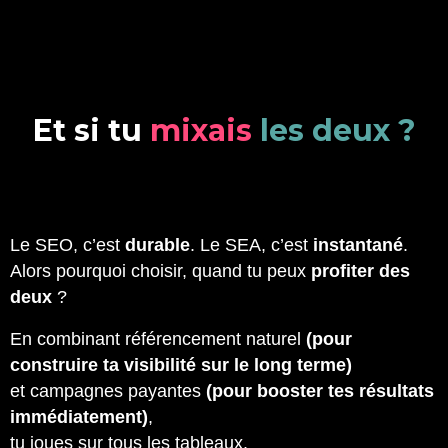
E
t
s
i
t
u
m
i
x
a
i
s
l
e
s
d
e
u
x
?
Le SEO, c’est
durable
. Le SEA, c’est
instantané
.
Alors pourquoi choisir, quand tu peux
profiter des
deux
?
En combinant référencement naturel
(pour
construire ta visibilité sur le long terme)
et campagnes payantes
(pour booster tes résultats
immédiatement)
,
tu joues sur tous les tableaux.