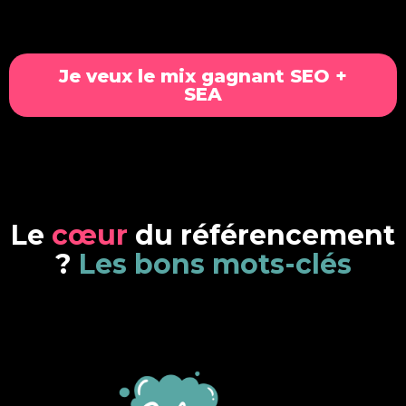
Je veux le mix gagnant SEO +
SEA
L
e
c
œ
u
r
d
u
r
é
f
é
r
e
n
c
e
m
e
n
t
?
L
e
s
b
o
n
s
m
o
t
s
-
c
l
é
s