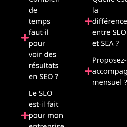
de
la
temps
différenc
faut-il
entre SEO
pour
et SEA ?
voir des
Proposez-
résultats
accompa
en SEO ?
mensuel 
Le SEO
est-il fait
pour mon
entreprise