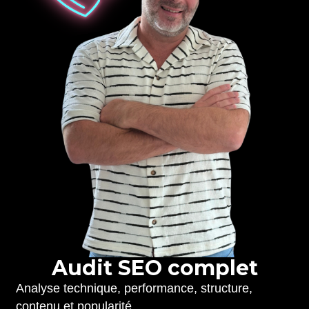
A
u
d
i
t
S
E
O
c
o
m
p
l
e
t
Analyse technique, performance, structure,
contenu et popularité.