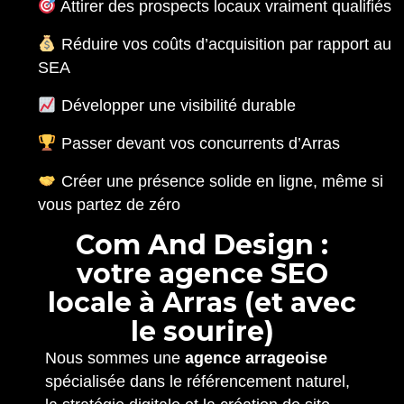
Attirer des prospects locaux vraiment qualifiés
Réduire vos coûts d’acquisition par rapport au
SEA
Développer une visibilité durable
Passer devant vos concurrents d’Arras
Créer une présence solide en ligne, même si
vous partez de zéro
C
o
m
A
n
d
D
e
s
i
g
n
:
v
o
t
r
e
a
g
e
n
c
e
S
E
O
l
o
c
a
l
e
à
A
r
r
a
s
(
e
t
a
v
e
c
l
e
s
o
u
r
i
r
e
)
Nous sommes une
agence arrageoise
spécialisée dans le référencement naturel,