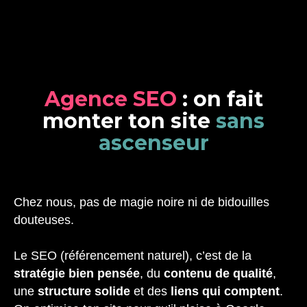
A
g
e
n
c
e
S
E
O
:
o
n
f
a
i
t
m
o
n
t
e
r
t
o
n
s
i
t
e
s
a
n
s
a
s
c
e
n
s
e
u
r
Chez nous, pas de magie noire ni de bidouilles
douteuses.
Le SEO (référencement naturel), c’est de la
stratégie bien pensée
, du
contenu de qualité
,
une
structure solide
et des
liens qui comptent
.