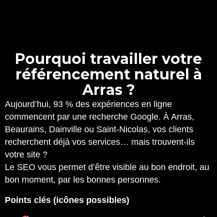
P
o
u
r
q
u
o
i
t
r
a
v
a
i
l
l
e
r
v
o
t
r
e
r
é
f
é
r
e
n
c
e
m
e
n
t
n
a
t
u
r
e
l
à
A
r
r
a
s
?
Aujourd’hui, 93 % des expériences en ligne
commencent par une recherche Google. À Arras,
Beaurains, Dainville ou Saint-Nicolas, vos clients
recherchent déjà vos services… mais trouvent-ils
votre site ?
Le SEO vous permet d’être visible au bon endroit, au
bon moment, par les bonnes personnes.
Points clés (icônes possibles)