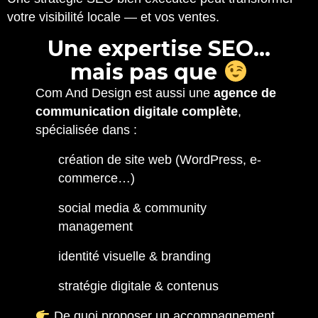
votre visibilité locale — et vos ventes.
U
n
e
e
x
p
e
r
t
i
s
e
S
E
O
…
m
a
i
s
p
a
s
q
u
e
Com And Design est aussi une
agence de
communication digitale complète
,
spécialisée dans :
création de site web (WordPress, e-
commerce…)
social media & community
management
identité visuelle & branding
stratégie digitale & contenus
De quoi proposer un accompagnement