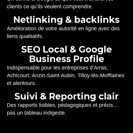
clients ce qu’ils veulent comprendre.
N
e
t
l
i
n
k
i
n
g
&
b
a
c
k
l
i
n
k
s
Amélioration de votre autorité en ligne avec des
liens qualitatifs.
S
E
O
L
o
c
a
l
&
G
o
o
g
l
e
B
u
s
i
n
e
s
s
P
r
o
f
i
l
e
Indispensable pour les entreprises d’Arras,
Achicourt, Anzin-Saint-Aubin, Tilloy-lès-Mofflaines
et alentours.
S
u
i
v
i
&
R
e
p
o
r
t
i
n
g
c
l
a
i
r
Des rapports lisibles, pédagogiques et précis…
pas un tableau indigeste.