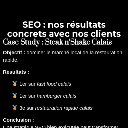
S
E
O
:
n
o
s
r
é
s
u
l
t
a
t
s
c
o
n
c
r
e
t
s
a
v
e
c
n
o
s
c
l
i
e
n
t
s
Case Study : Steak n’Shake Calais
Objectif :
dominer le marché local de la restauration
rapide.
Résultats :
1er sur
fast food calais
1er sur
hamburger calais
3e sur
restauration rapide calais
Conclusion :
Une stratégie SEO bien exécutée peut transformer