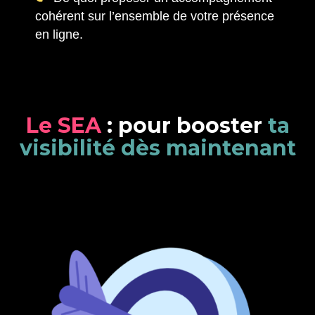
cohérent sur l’ensemble de votre présence
en ligne.
L
e
S
E
A
:
p
o
u
r
b
o
o
s
t
e
r
t
a
v
i
s
i
b
i
l
i
t
é
d
è
s
m
a
i
n
t
e
n
a
n
t