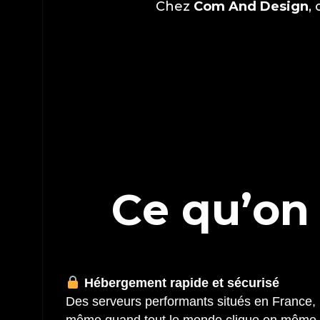
Chez
Com And Design
,
C
e
q
u
’
o
n
Hébergement rapide et sécurisé
Des serveurs performants situés en France, 