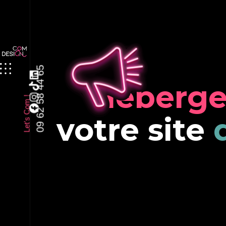
09 62 58 44 65
Héberge
Let's Com !
votre site