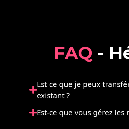
F
A
Q
-
H
Est-ce que je peux transfé
existant ?
Est-ce que vous gérez les 