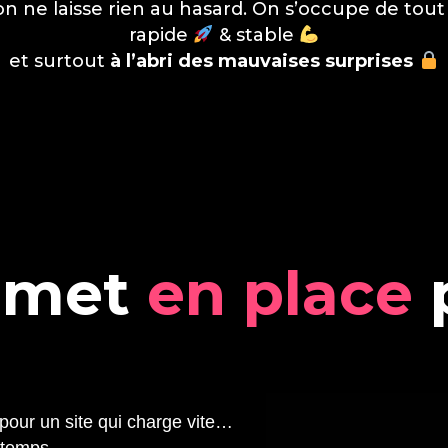
 on ne laisse rien au hasard. On s’occupe de tout 
rapide
& stable
et surtout
à l’abri des mauvaises surprises
m
e
t
e
n
p
l
a
c
e
pour un site qui charge vite…