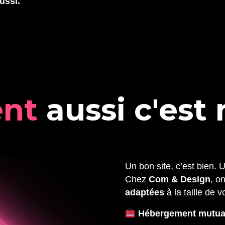
ussi.
e
n
t
a
u
s
s
i
c
'
e
s
t
Un bon site, c’est bien. 
Chez
Com & Design
, o
adaptées
à la taille de v
Hébergement mutua