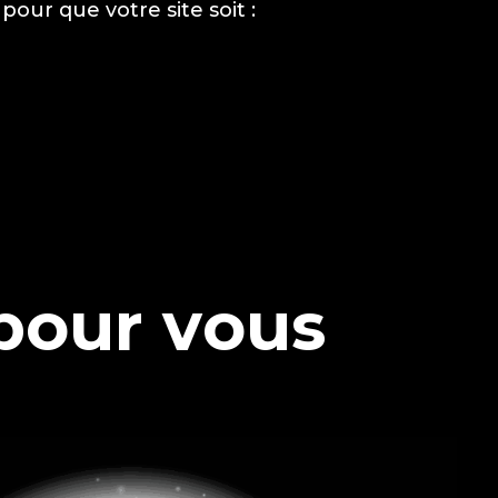
pour que votre site soit :
p
o
u
r
v
o
u
s