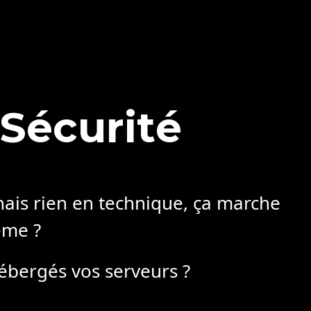
S
é
c
u
r
i
t
é
nais rien en technique, ça marche
me ?
ébergés vos serveurs ?