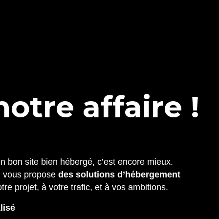
n
o
t
r
e
a
f
f
a
i
r
e
!
Un bon site bien hébergé, c’est encore mieux.
n vous propose
des solutions d’hébergement
otre projet, à votre trafic, et à vos ambitions.
lisé