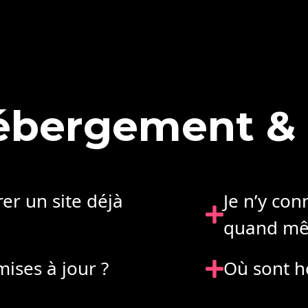
é
b
e
r
g
e
m
e
n
t
&
rer un site déjà
Je n’y con
quand mê
mises à jour ?
Où sont h