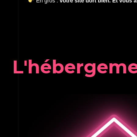
En gros :
votre site dort bien. Et vous a
L
'
h
é
b
e
r
g
e
m