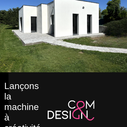
Lançons
la
machine
à