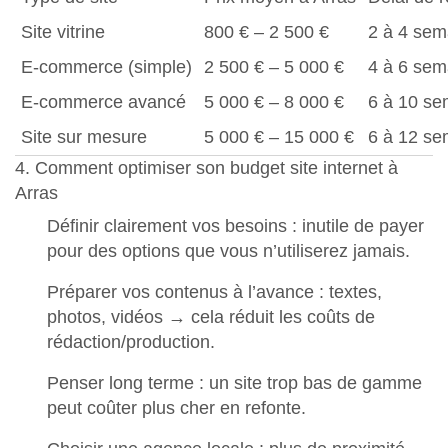
Site vitrine
800 € – 2 500 €
2 à 4 sem
E-commerce (simple)
2 500 € – 5 000 €
4 à 6 sem
E-commerce avancé
5 000 € – 8 000 €
6 à 10 se
Site sur mesure
5 000 € – 15 000 €
6 à 12 se
4. Comment optimiser son budget site internet à
Arras
Définir clairement vos besoins
: inutile de payer
pour des options que vous n’utiliserez jamais.
Préparer vos contenus à l’avance
: textes,
photos, vidéos → cela réduit les coûts de
rédaction/production.
Penser long terme
: un site trop bas de gamme
peut coûter plus cher en refonte.