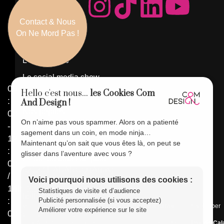
Contact & Nous
Navigation
On Ne Mord Pas !
La Com'pagnie
L'atelier Web
Le social media show
09
Hello c'est nous...
les Cookies Com
Côté référencement
:
And Design !
Nos pépites
00
On n’aime pas vous spammer. Alors on a patienté
-
Agence de communication Fréjus
sagement dans un coin, en mode ninja…
12
Nous joindre
Maintenant qu’on sait que vous êtes là, on peut se
:
glisser dans l’aventure avec vous ?
24 rue du fond campion
00
62123 HABARCQ (
Arras
)
/
Voici pourquoi nous utilisons des cookies :
14h
+33(0)9 62 58 44 65
Statistiques de visite et d’audience
hello@comanddesign.com
:
Publicité personnalisée (si vous acceptez)
Vous cherchez une
agence de communication à Arras
pour développer
Améliorer votre expérience sur le site
00
votre visibilité en ligne ?
Com And Design accompagne les entreprises locales dans le
Pas-de-Cal