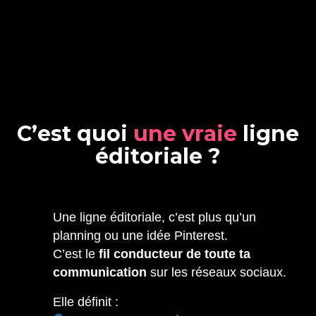
C
’
e
s
t
q
u
o
i
u
n
e
v
r
a
i
e
l
i
g
n
e
é
d
i
t
o
r
i
a
l
e
?
Une ligne éditoriale, c’est plus qu’un
planning ou une idée Pinterest.
C’est le
fil conducteur de toute ta
communication
sur les réseaux sociaux.
Elle définit :