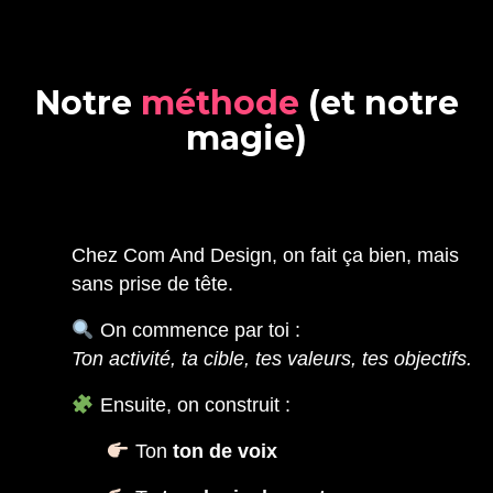
N
o
t
r
e
m
é
t
h
o
d
e
(
e
t
n
o
t
r
e
m
a
g
i
e
)
Chez Com And Design, on fait ça bien, mais
sans prise de tête.
On commence par toi :
Ton activité, ta cible, tes valeurs, tes objectifs.
Ensuite, on construit :
Ton
ton de voix