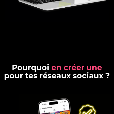
P
o
u
r
q
u
o
i
e
n
c
r
é
e
r
u
n
e
p
o
u
r
t
e
s
r
é
s
e
a
u
x
s
o
c
i
a
u
x
?