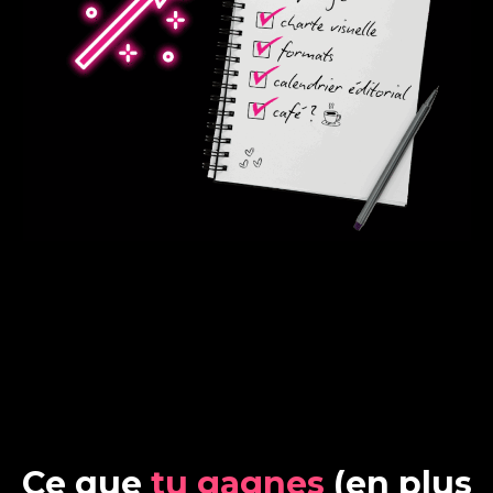
C
e
q
u
e
t
u
g
a
g
n
e
s
(
e
n
p
l
u
s