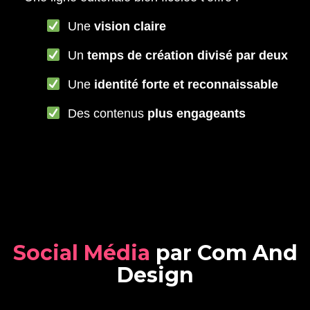
Une
vision claire
Un
temps de création divisé par deux
Une
identité forte et reconnaissable
Des contenus
plus engageants
S
o
c
i
a
l
M
é
d
i
a
p
a
r
C
o
m
A
n
d
D
e
s
i
g
n