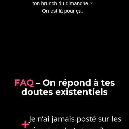
ton brunch du dimanche ?
On est là pour ça.
F
A
Q
–
O
n
r
é
p
o
n
d
à
t
e
s
d
o
u
t
e
s
e
x
i
s
t
e
n
t
i
e
l
s
Je n’ai jamais posté sur les