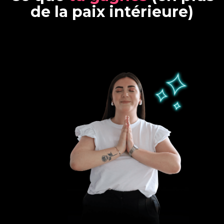
d
e
l
a
p
a
i
x
i
n
t
é
r
i
e
u
r
e
)